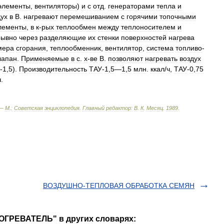
элементы
,
вентиляторы
)
и
с
отд
.
генераторами
тепла
и
ух
в
В
.
нагревают
перемешиванием
с
горячими
топочными
лементы
,
в
к
-
рых
теплообмен
между
теплоносителем
и
рывно
через
разделяющие
их
стенки
поверхностей
нагрева
мера
сгорания
,
теплообменник
,
вентилятор
,
система
топливо
-
лапан
.
Применяемые
в
с
.
х
-
ве
В
.
позволяют
нагревать
воздух
-
1
,
5
).
Производительность
ТАУ
-
1
,
5
—
1
,
5
млн
.
ккал
/
ч
,
ТАУ
-
0
,
75
ч
.
 —
М
.
:
Советская
энциклопедия
.
Главный
редактор:
В
.
К
.
Месяц
.
1989
.
ВОЗДУШНО-ТЕПЛОВАЯ ОБРАБОТКА СЕМЯН
ОГРЕВАТЕЛЬ" в других словарях: