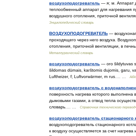
воздухоподогреватель
— я; м. Аппарат д
теплообменный аппарат для нагревания пр
воздушного отопления, приточной вентил
Энциклопедический словарь
ВОЗДУХОПОДОГРЕВАТЕЛЬ
— воздухонаг
проходящего через него воздуха. Воздухо
отопления, приточной вентиляции, в печ
Металлургический словарь
воздухоподогреватель
— oro šildytuvas st
šildomas dūmais, karštomis dujomis, garu, van
Luftheizer, f; Luftvorwärmer, m rus.… …
Aišk
воздухоподогреватель с водонаполне
поверхность нагрева которого выполнена 
дымовыми газами, а отвод тепла осуществл
словарь.… …
Справочник технического перевод
воздухоподогреватель стационарного 
воздухоподогреватель стационарного котла
к воздуху осуществляется за счет нагрева