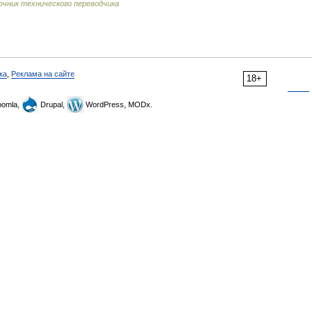
очник технического переводчика
ка
,
Реклама на сайте
18+
omla,
Drupal,
WordPress, MODx.