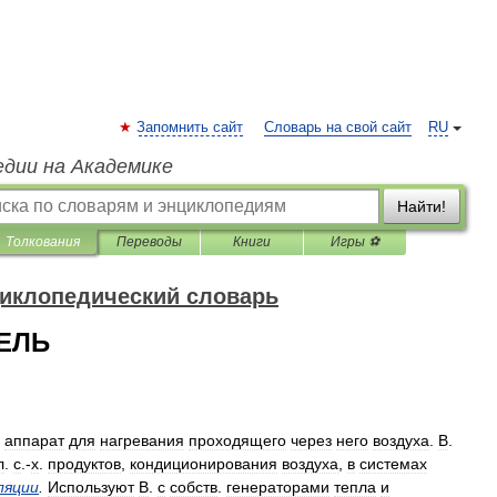
Запомнить сайт
Словарь на свой сайт
RU
едии на Академике
Найти!
Толкования
Переводы
Книги
Игры ⚽
иклопедический словарь
ЕЛЬ
аппарат
для
нагревания
проходящего
через
него
воздуха
.
В
.
л
.
с
.-
х
.
продуктов
,
кондиционирования
воздуха
,
в
системах
ляции
.
Используют
В
.
с
собств
.
генераторами
тепла
и