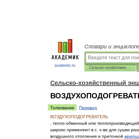
Словари и энциклоп
academic.ru
Сельско-хозяйственный энциклопедический словарь
Сельско-хозяйственный энц
ВОЗДУХОПОДОГРЕВАТ
Толкование
Перевод
ВОЗДУХОПОДОГРЕВАТЕЛЬ
,
тепло
-
обменный
или
теплопроизводящий
широко
применяют
в
с
.
х
-
ве
для
сушки
раз
воздушного
отопления
и
приточной
венти