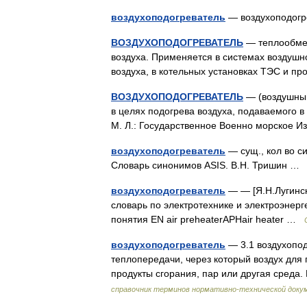
воздухоподогреватель
— воздухоподог
ВОЗДУХОПОДОГРЕВАТЕЛЬ
— теплообмен
воздуха. Применяется в системах воздушн
воздуха, в котельных установках ТЭС и
ВОЗДУХОПОДОГРЕВАТЕЛЬ
— (воздушный
в целях подогрева воздуха, подаваемого в
М. Л.: Государственное Военно морское
воздухоподогреватель
— сущ., кол во си
Словарь синонимов ASIS. В.Н. Тришин 
воздухоподогреватель
— — [Я.Н.Лугинск
словарь по электротехнике и электроэнерге
понятия EN air preheaterAPHair heater …
воздухоподогреватель
— 3.1 воздухоподо
теплопередачи, через который воздух для 
продукты сгорания, пар или другая среда
справочник терминов нормативно-технической доку