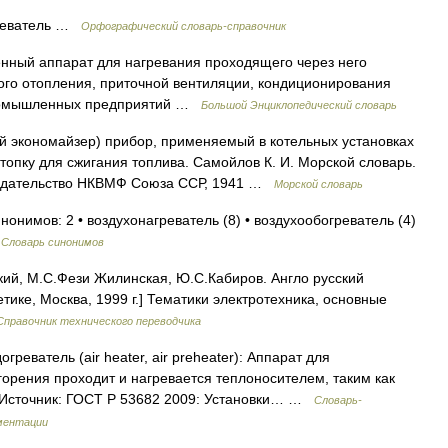
реватель …
Орфографический словарь-справочник
ный аппарат для нагревания проходящего через него
ого отопления, приточной вентиляции, кондиционирования
 промышленных предприятий …
Большой Энциклопедический словарь
 экономайзер) прибор, применяемый в котельных установках
 топку для сжигания топлива. Самойлов К. И. Морской словарь.
 Издательство НКВМФ Союза ССР, 1941 …
Морской словарь
нонимов: 2 • воздухонагреватель (8) • воздухообогреватель (4)
…
Словарь синонимов
ий, М.С.Фези Жилинская, Ю.С.Кабиров. Англо русский
тике, Москва, 1999 г.] Тематики электротехника, основные
Справочник технического переводчика
греватель (air heater, air preheater): Аппарат для
горения проходит и нагревается теплоносителем, таким как
. Источник: ГОСТ Р 53682 2009: Установки… …
Словарь-
ментации