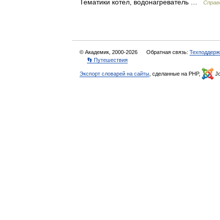
Тематики котел, водонагреватель …
Справ
© Академик, 2000-2026
Обратная связь:
Техподдерж
👣 Путешествия
Экспорт словарей на сайты
, сделанные на PHP,
Jo