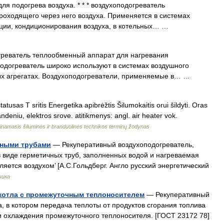
ля подогрева воздуха. * * * воздухоподогреватель
оходящего через него воздуха. Применяется в системах
яции, кондиционирования воздуха, в котельных… …
реватель теплообменный аппарат для нагревания
подогреватель широко используют в системах воздушного
ных агрегатах. Воздухоподогреватели, применяемые в… …
atusas T sritis Energetika apibrėžtis Šilumokaitis orui šildyti. Oras
deniu, elektros srove. atitikmenys: angl. air heater vok.
inamasis šiluminės ir branduolinės technikos terminų žodynas
нными трубами
— Рекуперативный воздухоподогреватель,
в виде герметичных труб, заполненных водой и нагреваемая
яется воздухом’ [А.С.Гольдберг. Англо русский энергетический
чика
котла с промежуточным теплоносителем
— Рекуперативный
, в котором передача теплоты от продуктов сгорания топлива
 и охлаждения промежуточного теплоносителя. [ГОСТ 23172 78]