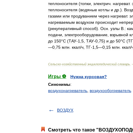
теплоносителя
(
топки
,
электрич
.
нагреват
.
теплоносителя
(
водяные
котлы
и
др
.).
Возд
газами
или
продуванием
через
нагреват
.
э
нагреваемым
воздухом
происходит
непре
(
рекуперативный
способ
).
Осн
.
узлы
В
.
:
ка
подачи
,
электрооборудование
,
взрывной
к
до
150
°
С
(
ТАУ
-
1
,
5
,
ТАУ
-
0
,
75
)
и
до
50
°
С
(
ТГ
—
0
,
75
млн
.
ккал
/
ч
,
ТГ
-
1
,
5
—
0
,
15
млн
.
ккал
/
Сельско
-
хозяйственный
энциклопедический
словарь
.
Игры ⚽
Нужна курсовая?
Синонимы
:
воздухонагреватель
,
воздухообогреватель
ВОЗДУХ
Смотреть что такое "ВОЗДУХОПОД